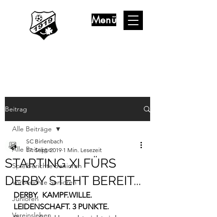
Menü
SC BIRLENBACH
Offizielle Seite
Beitrag
Alle Beiträge
SC Birlenbach
Alle Beiträge
17. Sept. 2019
1 Min. Lesezeit
STARTING XI FÜRS
Spielberichte Senioren
DERBY STEHT BEREIT...
Vorberichte Senioren
DERBY.  KAMPF.WILLE. 
Junioren
LEIDENSCHAFT. 3 PUNKTE.
Vereinsleben